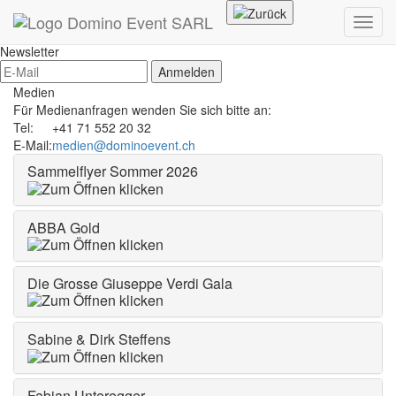
Toggl
navig
Newsletter
Anmelden
Medien
Für Medienanfragen wenden Sie sich bitte an:
Tel:
+41 71 552 20 32
E-Mail:
medien@dominoevent.ch
Sammelflyer Sommer 2026
ABBA Gold
Die Grosse Giuseppe Verdi Gala
Sabine & Dirk Steffens
Fabian Unteregger