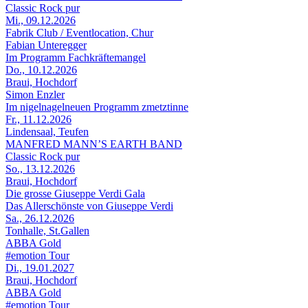
Classic Rock pur
Mi., 09.12.2026
Fabrik Club / Eventlocation, Chur
Fabian Unteregger
Im Programm Fachkräftemangel
Do., 10.12.2026
Braui, Hochdorf
Simon Enzler
Im nigelnagelneuen Programm zmetztinne
Fr., 11.12.2026
Lindensaal, Teufen
MANFRED MANN’S EARTH BAND
Classic Rock pur
So., 13.12.2026
Braui, Hochdorf
Die grosse Giuseppe Verdi Gala
Das Allerschönste von Giuseppe Verdi
Sa., 26.12.2026
Tonhalle, St.Gallen
ABBA Gold
#emotion Tour
Di., 19.01.2027
Braui, Hochdorf
ABBA Gold
#emotion Tour