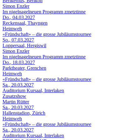
Berikerhus, Berikon
Simon Enzler
Im nigelnagelneuen Programm zmetztinne
Do., 04.03.2027
Reckensaal, Thayngen
Heimweh
«Fründschaft» – die grosse Jubiläumstournee
So., 07.03.2027
Loppersaal, Hergiswil
Simon Enzler
Im nigelnagelneuen Programm zmetztinne
Do., 18.03.2027
Parktheater, Grenchen
Heimweh
«Fründschaft» – die grosse Jubiläumstournee
Sa., 20.03.2027
Auditorium Kursaal, Interlaken
Zusatzshow
Martin Rütter
Sa., 20.03.2027
Hallenstadion, Zürich
Heimweh
«Fründschaft» – die grosse Jubiläumstournee
Sa., 20.03.2027
Auditorium Kursaal, Interlaken