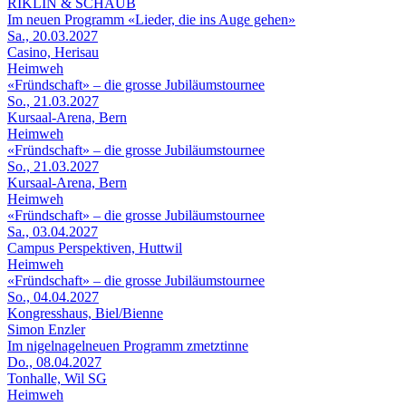
RIKLIN & SCHAUB
Im neuen Programm «Lieder, die ins Auge gehen»
Sa., 20.03.2027
Casino, Herisau
Heimweh
«Fründschaft» – die grosse Jubiläumstournee
So., 21.03.2027
Kursaal-Arena, Bern
Heimweh
«Fründschaft» – die grosse Jubiläumstournee
So., 21.03.2027
Kursaal-Arena, Bern
Heimweh
«Fründschaft» – die grosse Jubiläumstournee
Sa., 03.04.2027
Campus Perspektiven, Huttwil
Heimweh
«Fründschaft» – die grosse Jubiläumstournee
So., 04.04.2027
Kongresshaus, Biel/Bienne
Simon Enzler
Im nigelnagelneuen Programm zmetztinne
Do., 08.04.2027
Tonhalle, Wil SG
Heimweh