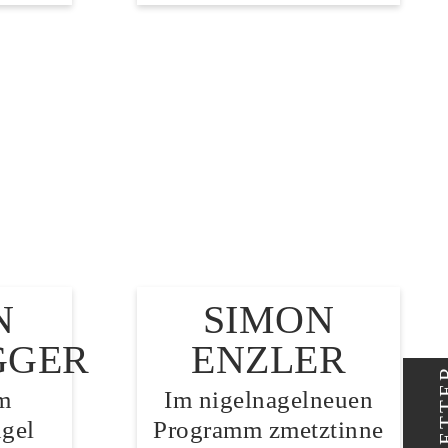
N
SIMON
GGER
ENZLER
m
Im nigelnagelneuen
gel
Programm zmetztinne