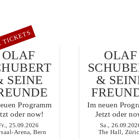
 TICKETS
OLAF
OLAF
CHUBERT
SCHUBE
& SEINE
& SEIN
REUNDE
FREUN
neuen Programm
Im neuen Prog
etzt oder now!
Jetzt oder no
Fr., 25.09.2026
Sa., 26.09.202
saal-Arena, Bern
The Hall, Züri