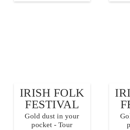
IRISH FOLK
IR
FESTIVAL
F
Gold dust in your
Gol
pocket - Tour
p