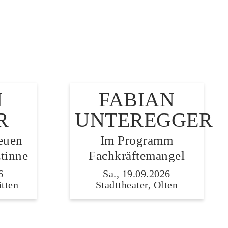
N
FABIAN
R
UNTEREGGER
euen
Im Programm
tinne
Fachkräftemangel
6
Sa., 19.09.2026
ätten
Stadttheater, Olten