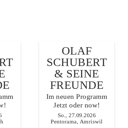
OLAF
RT
SCHUBERT
E
& SEINE
DE
FREUNDE
ramm
Im neuen Programm
w!
Jetzt oder now!
6
So., 27.09.2026
ch
Pentorama, Amriswil