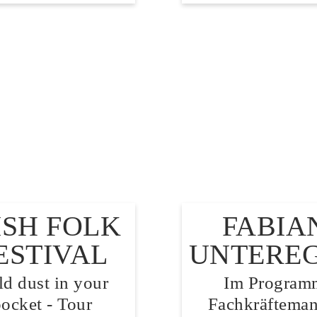
ISH FOLK
FABIA
ESTIVAL
UNTERE
d dust in your
Im Program
ocket - Tour
Fachkräfteman