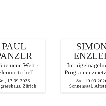
PAUL
SIMO
PANZER
ENZLE
öne neue Welt -
Im nigelnageln
lcome to hell
Programm zmetz
So., 13.09.2026
Sa., 19.09.202
gresshaus, Zürich
Sonnensaal, Altst