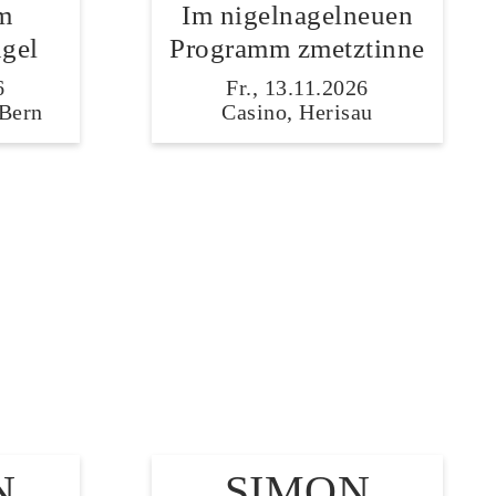
m
Im nigelnagelneuen
gel
Programm zmetztinne
6
Fr., 13.11.2026
 Bern
Casino, Herisau
N
SIMON