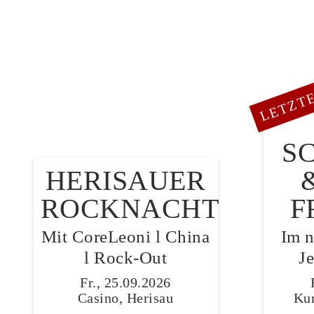
LETZTE
S
HERISAUER
ROCKNACHT
F
Mit CoreLeoni l China
Im 
l Rock-Out
J
Fr., 25.09.2026
Casino, Herisau
Kur