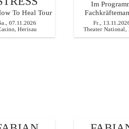
STRESS
Im Program
ow To Heal Tour
Fachkräfteman
Sa., 07.11.2026
Fr., 13.11.202
Casino, Herisau
Theater National,
FABIAN
FABIA