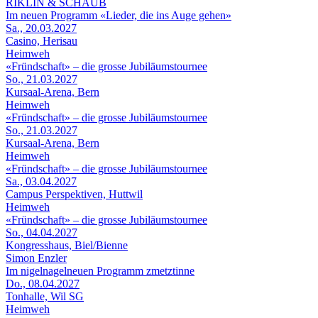
RIKLIN & SCHAUB
Im neuen Programm «Lieder, die ins Auge gehen»
Sa., 20.03.2027
Casino, Herisau
Heimweh
«Fründschaft» – die grosse Jubiläumstournee
So., 21.03.2027
Kursaal-Arena, Bern
Heimweh
«Fründschaft» – die grosse Jubiläumstournee
So., 21.03.2027
Kursaal-Arena, Bern
Heimweh
«Fründschaft» – die grosse Jubiläumstournee
Sa., 03.04.2027
Campus Perspektiven, Huttwil
Heimweh
«Fründschaft» – die grosse Jubiläumstournee
So., 04.04.2027
Kongresshaus, Biel/Bienne
Simon Enzler
Im nigelnagelneuen Programm zmetztinne
Do., 08.04.2027
Tonhalle, Wil SG
Heimweh