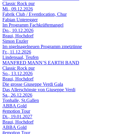
Classic Rock pur
Mi., 09.12.2026
Fabrik Club / Eventlocation, Chur
Fabian Unteregger
Im Programm Fachkräftemangel
Do., 10.12.2026
Braui, Hochdorf
Simon Enzler
Im nigelnagelneuen Programm zmetztinne
Fr., 11.12.2026
Lindensaal, Teufen
MANFRED MANN’S EARTH BAND
Classic Rock pur
So., 13.12.2026
Braui, Hochdorf
Die grosse Giuseppe Verdi Gala
Das Allerschönste von Giuseppe Verdi
Sa., 26.12.2026
Tonhalle, St.Gallen
ABBA Gold
#emotion Tour
Di., 19.01.2027
Braui, Hochdorf
ABBA Gold
#emotion Tour