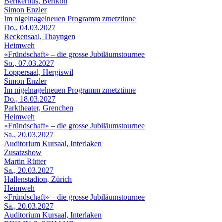
Berikerhus, Berikon
Simon Enzler
Im nigelnagelneuen Programm zmetztinne
Do., 04.03.2027
Reckensaal, Thayngen
Heimweh
«Fründschaft» – die grosse Jubiläumstournee
So., 07.03.2027
Loppersaal, Hergiswil
Simon Enzler
Im nigelnagelneuen Programm zmetztinne
Do., 18.03.2027
Parktheater, Grenchen
Heimweh
«Fründschaft» – die grosse Jubiläumstournee
Sa., 20.03.2027
Auditorium Kursaal, Interlaken
Zusatzshow
Martin Rütter
Sa., 20.03.2027
Hallenstadion, Zürich
Heimweh
«Fründschaft» – die grosse Jubiläumstournee
Sa., 20.03.2027
Auditorium Kursaal, Interlaken