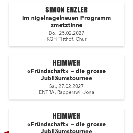
SIMON ENZLER
Im nigelnagelneuen Programm
zmetztinne
Do., 25.02.2027
KGH Titthof, Chur
HEIMWEH
«Fründschaft» – die grosse
Jubiläumstournee
Sa., 27.02.2027
ENTRA, Rapperswil-Jona
HEIMWEH
«Fründschaft» – die grosse
ZUSATZSHOW
Jubiläumstournee