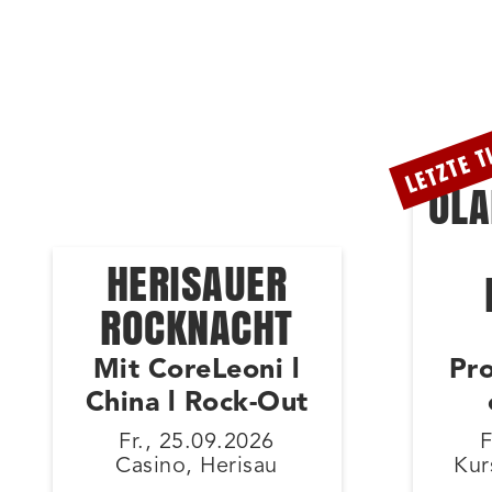
LETZTE T
OLA
HERISAUER
ROCKNACHT
Mit CoreLeoni l
Pr
China l Rock-Out
Fr., 25.09.2026
F
Casino, Herisau
Kur