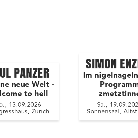
SIMON ENZ
UL PANZER
Im nigelnagel
ne neue Welt -
Program
lcome to hell
zmetztinn
o., 13.09.2026
Sa., 19.09.20
resshaus, Zürich
Sonnensaal, Altst