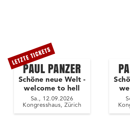
LETZTE TICKETS
PAUL PANZER
PA
Schöne neue Welt -
Schö
welcome to hell
we
Sa., 12.09.2026
S
Kongresshaus, Zürich
Kong