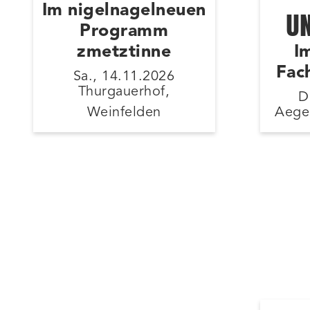
Im nigelnagelneuen
U
Programm
zmetztinne
I
Fac
Sa., 14.11.2026
Thurgauerhof,
D
Weinfelden
Aeger