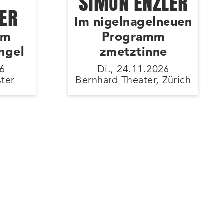
SIMON ENZLER
ER
Im nigelnagelneuen
mm
Programm
ngel
zmetztinne
26
Di., 24.11.2026
ster
Bernhard Theater, Zürich