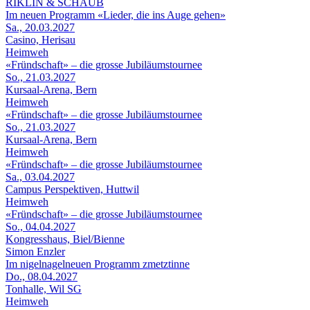
RIKLIN & SCHAUB
Im neuen Programm «Lieder, die ins Auge gehen»
Sa., 20.03.2027
Casino, Herisau
Heimweh
«Fründschaft» – die grosse Jubiläumstournee
So., 21.03.2027
Kursaal-Arena, Bern
Heimweh
«Fründschaft» – die grosse Jubiläumstournee
So., 21.03.2027
Kursaal-Arena, Bern
Heimweh
«Fründschaft» – die grosse Jubiläumstournee
Sa., 03.04.2027
Campus Perspektiven, Huttwil
Heimweh
«Fründschaft» – die grosse Jubiläumstournee
So., 04.04.2027
Kongresshaus, Biel/Bienne
Simon Enzler
Im nigelnagelneuen Programm zmetztinne
Do., 08.04.2027
Tonhalle, Wil SG
Heimweh