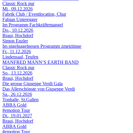
Classic Rock pur
Mi., 09.12.2026
Fabrik Club / Eventlocation, Chur
Fabian Unteregger
Im Programm Fachkräftemangel
Do., 10.12.2026
Braui, Hochdorf
Simon Enzler
Im nigelnagelneuen Programm zmetztinne
Fr., 11.12.2026
Lindensaal, Teufen
MANFRED MANN’S EARTH BAND
Classic Rock pur
So., 13.12.2026
Braui, Hochdorf
Die grosse Giuseppe Verdi Gala
Das Allerschönste von Giuseppe Verdi
Sa., 26.12.2026
Tonhalle, St.Gallen
ABBA Gold
#emotion Tour
Di., 19.01.2027
Braui, Hochdorf
ABBA Gold
#emotion Tour