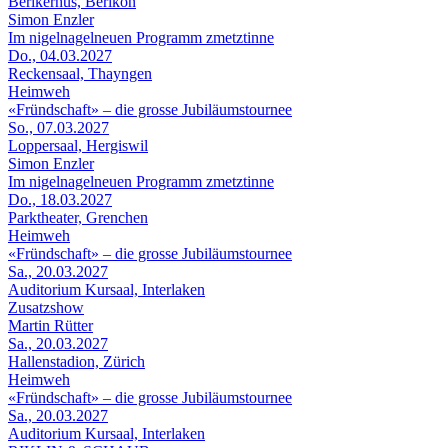
Berikerhus, Berikon
Simon Enzler
Im nigelnagelneuen Programm zmetztinne
Do., 04.03.2027
Reckensaal, Thayngen
Heimweh
«Fründschaft» – die grosse Jubiläumstournee
So., 07.03.2027
Loppersaal, Hergiswil
Simon Enzler
Im nigelnagelneuen Programm zmetztinne
Do., 18.03.2027
Parktheater, Grenchen
Heimweh
«Fründschaft» – die grosse Jubiläumstournee
Sa., 20.03.2027
Auditorium Kursaal, Interlaken
Zusatzshow
Martin Rütter
Sa., 20.03.2027
Hallenstadion, Zürich
Heimweh
«Fründschaft» – die grosse Jubiläumstournee
Sa., 20.03.2027
Auditorium Kursaal, Interlaken