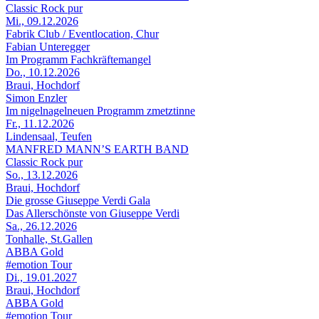
Classic Rock pur
Mi., 09.12.2026
Fabrik Club / Eventlocation, Chur
Fabian Unteregger
Im Programm Fachkräftemangel
Do., 10.12.2026
Braui, Hochdorf
Simon Enzler
Im nigelnagelneuen Programm zmetztinne
Fr., 11.12.2026
Lindensaal, Teufen
MANFRED MANN’S EARTH BAND
Classic Rock pur
So., 13.12.2026
Braui, Hochdorf
Die grosse Giuseppe Verdi Gala
Das Allerschönste von Giuseppe Verdi
Sa., 26.12.2026
Tonhalle, St.Gallen
ABBA Gold
#emotion Tour
Di., 19.01.2027
Braui, Hochdorf
ABBA Gold
#emotion Tour