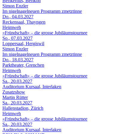
Berikerhus, Berikon
Simon Enzler
Im nigelnagelneuen Programm zmetztinne
Do., 04.03.2027
Reckensaal, Thayngen
Heimweh
«Fründschaft» – die grosse Jubiläumstournee
So., 07.03.2027
Loppersaal, Hergiswil
Simon Enzler
Im nigelnagelneuen Programm zmetztinne
Do., 18.03.2027
Parktheater, Grenchen
Heimweh
«Fründschaft» – die grosse Jubiläumstournee
Sa., 20.03.2027
Auditorium Kursaal, Interlaken
Zusatzshow
Martin Rütter
Sa., 20.03.2027
Hallenstadion, Zürich
Heimweh
«Fründschaft» – die grosse Jubiläumstournee
Sa., 20.03.2027
Auditorium Kursaal, Interlaken