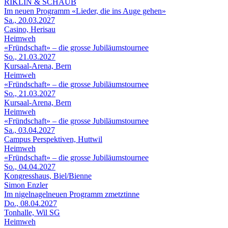
RIKLIN & SCHAUB
Im neuen Programm «Lieder, die ins Auge gehen»
Sa., 20.03.2027
Casino, Herisau
Heimweh
«Fründschaft» – die grosse Jubiläumstournee
So., 21.03.2027
Kursaal-Arena, Bern
Heimweh
«Fründschaft» – die grosse Jubiläumstournee
So., 21.03.2027
Kursaal-Arena, Bern
Heimweh
«Fründschaft» – die grosse Jubiläumstournee
Sa., 03.04.2027
Campus Perspektiven, Huttwil
Heimweh
«Fründschaft» – die grosse Jubiläumstournee
So., 04.04.2027
Kongresshaus, Biel/Bienne
Simon Enzler
Im nigelnagelneuen Programm zmetztinne
Do., 08.04.2027
Tonhalle, Wil SG
Heimweh