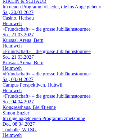
RIKLIN & SCHAUB
Im neuen Programm «Lieder, die ins Auge gehen»
Sa., 20.03.2027
Casino, Herisau
Heimweh
«Fründschaft» – die grosse Jubiläumstournee
So., 21.03.2027
Kursaal-Arena, Bern
Heimweh
«Fründschaft» – die grosse Jubiläumstournee
So., 21.03.2027
Kursaal-Arena, Bern
Heimweh
«Fründschaft» – die grosse Jubiläumstournee
Sa., 03.04.2027
Campus Perspektiven, Huttwil
Heimweh
«Fründschaft» – die grosse Jubiläumstournee
So., 04.04.2027
Kongresshaus, Biel/Bienne
Simon Enzler
Im nigelnagelneuen Programm zmetztinne
Do., 08.04.2027
Tonhalle, Wil SG
Heimweh