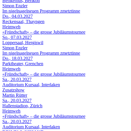
Berikerhus, Berikon
Simon Enzler
Im nigelnagelneuen Programm zmetztinne
Do., 04.03.2027
Reckensaal, Thayngen
Heimweh
«Fründschaft» – die grosse Jubiläumstournee
So., 07.03.2027
Loppersaal, Hergiswil
Simon Enzler
Im nigelnagelneuen Programm zmetztinne
Do., 18.03.2027
Parktheater, Grenchen
Heimweh
«Fründschaft» – die grosse Jubiläumstournee
Sa., 20.03.2027
Auditorium Kursaal, Interlaken
Zusatzshow
Martin Rütter
Sa., 20.03.2027
Hallenstadion, Zürich
Heimweh
«Fründschaft» – die grosse Jubiläumstournee
Sa., 20.03.2027
Auditorium Kursaal, Interlaken