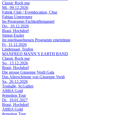
Classic Rock pur
Mi., 09.12.2026
Fabrik Club / Eventlocation, Chur
Fabian Unteregger
Im Programm Fachkräftemangel
Do., 10.12.2026
Braui, Hochdorf
Simon Enzler
Im nigelnagelneuen Programm zmetztinne
Fr., 11.12.2026
Lindensaal, Teufen
MANFRED MANN’S EARTH BAND
Classic Rock pur
So., 13.12.2026
Braui, Hochdorf
Die grosse Giuseppe Verdi Gala
Das Allerschönste von Giuseppe Verdi
Sa., 26.12.2026
Tonhalle, St.Gallen
ABBA Gold
#emotion Tour
Di., 19.01.2027
Braui, Hochdorf
ABBA Gold
#emotion Tour