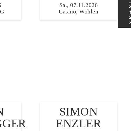
NEWSL
6
Sa., 07.11.2026
SG
Casino, Wohlen
N
SIMON
GGER
ENZLER