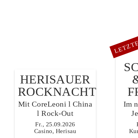
LETZTE
S
HERISAUER
ROCKNACHT
F
Mit CoreLeoni l China
Im 
l Rock-Out
J
Fr., 25.09.2026
Casino, Herisau
Kur