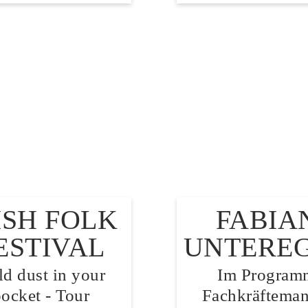
ISH FOLK
FABIA
ESTIVAL
UNTERE
d dust in your
Im Program
ocket - Tour
Fachkräfteman