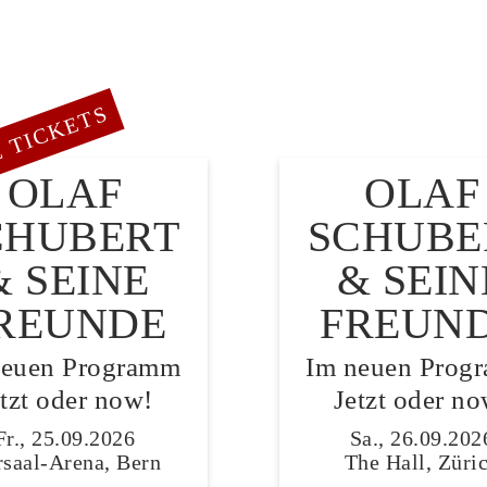
 TICKETS
OLAF
OLAF
CHUBERT
SCHUBE
& SEINE
& SEIN
REUNDE
FREUN
neuen Programm
Im neuen Prog
etzt oder now!
Jetzt oder no
Fr., 25.09.2026
Sa., 26.09.202
saal-Arena, Bern
The Hall, Züri