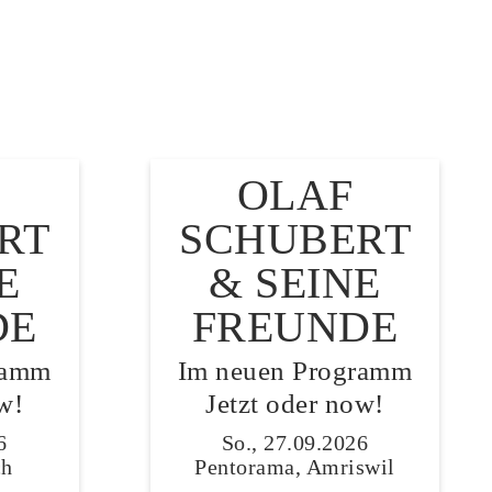
OLAF
RT
SCHUBERT
E
& SEINE
DE
FREUNDE
ramm
Im neuen Programm
w!
Jetzt oder now!
6
So., 27.09.2026
ch
Pentorama, Amriswil