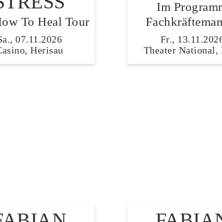
STRESS
Im Program
ow To Heal Tour
Fachkräfteman
Sa., 07.11.2026
Fr., 13.11.202
Casino, Herisau
Theater National,
FABIAN
FABIA