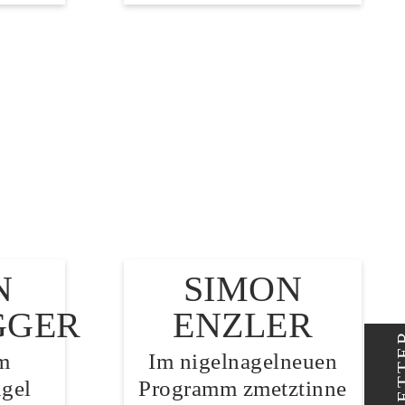
N
SIMON
GGER
ENZLER
m
Im nigelnagelneuen
gel
Programm zmetztinne