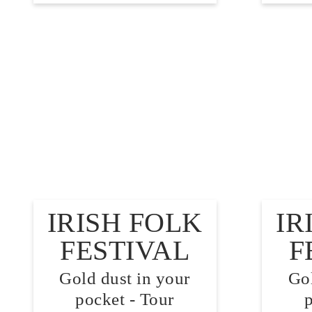
IRISH FOLK
IR
FESTIVAL
F
Gold dust in your
Gol
pocket - Tour
p