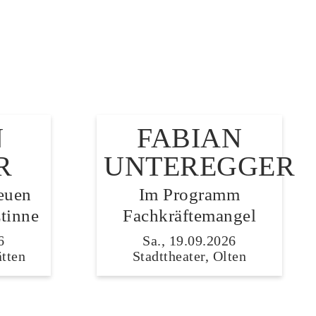
N
FABIAN
R
UNTEREGGER
euen
Im Programm
tinne
Fachkräftemangel
6
Sa., 19.09.2026
ätten
Stadttheater, Olten