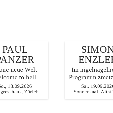
PAUL
SIMO
PANZER
ENZLE
öne neue Welt -
Im nigelnageln
lcome to hell
Programm zmetz
So., 13.09.2026
Sa., 19.09.202
gresshaus, Zürich
Sonnensaal, Altst