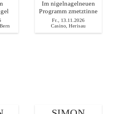
m
Im nigelnagelneuen
gel
Programm zmetztinne
6
Fr., 13.11.2026
 Bern
Casino, Herisau
N
SIMON