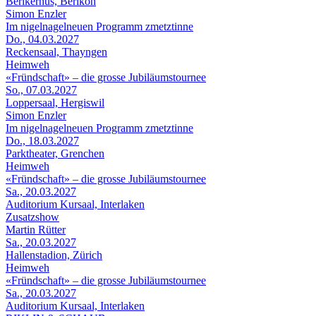
Berikerhus, Berikon
Simon Enzler
Im nigelnagelneuen Programm zmetztinne
Do., 04.03.2027
Reckensaal, Thayngen
Heimweh
«Fründschaft» – die grosse Jubiläumstournee
So., 07.03.2027
Loppersaal, Hergiswil
Simon Enzler
Im nigelnagelneuen Programm zmetztinne
Do., 18.03.2027
Parktheater, Grenchen
Heimweh
«Fründschaft» – die grosse Jubiläumstournee
Sa., 20.03.2027
Auditorium Kursaal, Interlaken
Zusatzshow
Martin Rütter
Sa., 20.03.2027
Hallenstadion, Zürich
Heimweh
«Fründschaft» – die grosse Jubiläumstournee
Sa., 20.03.2027
Auditorium Kursaal, Interlaken