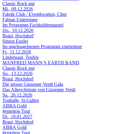
Classic Rock pur
Mi., 09.12.2026
Fabrik Club / Eventlocation, Chur
Fabian Unteregger
Im Programm Fachkräftemangel
Do., 10.12.2026
Braui, Hochdorf
Simon Enzler
Im nigelnagelneuen Programm zmetztinne
Fr., 11.12.2026
Lindensaal, Teufen
MANFRED MANN’S EARTH BAND
Classic Rock pur
So., 13.12.2026
Braui, Hochdorf
Die grosse Giuseppe Verdi Gala
Das Allerschönste von Giuseppe Verdi
Sa., 26.12.2026
Tonhalle, St.Gallen
ABBA Gold
#emotion Tour
Di., 19.01.2027
Braui, Hochdorf
ABBA Gold
#emotion Tour