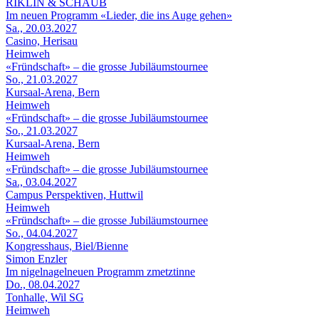
RIKLIN & SCHAUB
Im neuen Programm «Lieder, die ins Auge gehen»
Sa., 20.03.2027
Casino, Herisau
Heimweh
«Fründschaft» – die grosse Jubiläumstournee
So., 21.03.2027
Kursaal-Arena, Bern
Heimweh
«Fründschaft» – die grosse Jubiläumstournee
So., 21.03.2027
Kursaal-Arena, Bern
Heimweh
«Fründschaft» – die grosse Jubiläumstournee
Sa., 03.04.2027
Campus Perspektiven, Huttwil
Heimweh
«Fründschaft» – die grosse Jubiläumstournee
So., 04.04.2027
Kongresshaus, Biel/Bienne
Simon Enzler
Im nigelnagelneuen Programm zmetztinne
Do., 08.04.2027
Tonhalle, Wil SG
Heimweh