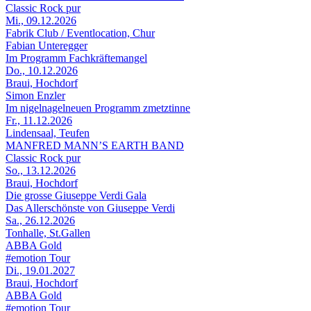
Classic Rock pur
Mi., 09.12.2026
Fabrik Club / Eventlocation, Chur
Fabian Unteregger
Im Programm Fachkräftemangel
Do., 10.12.2026
Braui, Hochdorf
Simon Enzler
Im nigelnagelneuen Programm zmetztinne
Fr., 11.12.2026
Lindensaal, Teufen
MANFRED MANN’S EARTH BAND
Classic Rock pur
So., 13.12.2026
Braui, Hochdorf
Die grosse Giuseppe Verdi Gala
Das Allerschönste von Giuseppe Verdi
Sa., 26.12.2026
Tonhalle, St.Gallen
ABBA Gold
#emotion Tour
Di., 19.01.2027
Braui, Hochdorf
ABBA Gold
#emotion Tour