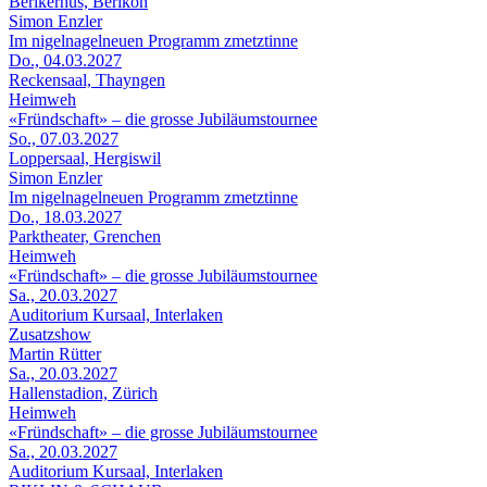
Berikerhus, Berikon
Simon Enzler
Im nigelnagelneuen Programm zmetztinne
Do., 04.03.2027
Reckensaal, Thayngen
Heimweh
«Fründschaft» – die grosse Jubiläumstournee
So., 07.03.2027
Loppersaal, Hergiswil
Simon Enzler
Im nigelnagelneuen Programm zmetztinne
Do., 18.03.2027
Parktheater, Grenchen
Heimweh
«Fründschaft» – die grosse Jubiläumstournee
Sa., 20.03.2027
Auditorium Kursaal, Interlaken
Zusatzshow
Martin Rütter
Sa., 20.03.2027
Hallenstadion, Zürich
Heimweh
«Fründschaft» – die grosse Jubiläumstournee
Sa., 20.03.2027
Auditorium Kursaal, Interlaken