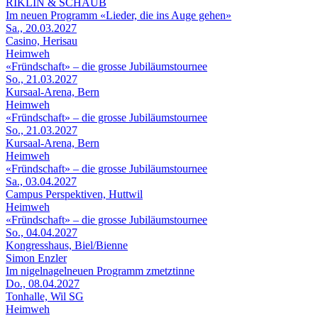
RIKLIN & SCHAUB
Im neuen Programm «Lieder, die ins Auge gehen»
Sa., 20.03.2027
Casino, Herisau
Heimweh
«Fründschaft» – die grosse Jubiläumstournee
So., 21.03.2027
Kursaal-Arena, Bern
Heimweh
«Fründschaft» – die grosse Jubiläumstournee
So., 21.03.2027
Kursaal-Arena, Bern
Heimweh
«Fründschaft» – die grosse Jubiläumstournee
Sa., 03.04.2027
Campus Perspektiven, Huttwil
Heimweh
«Fründschaft» – die grosse Jubiläumstournee
So., 04.04.2027
Kongresshaus, Biel/Bienne
Simon Enzler
Im nigelnagelneuen Programm zmetztinne
Do., 08.04.2027
Tonhalle, Wil SG
Heimweh