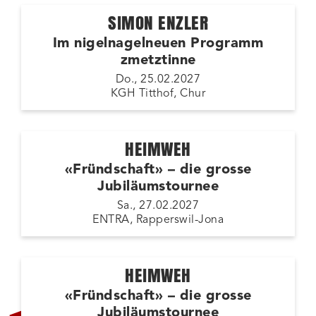
SIMON ENZLER
Im nigelnagelneuen Programm
zmetztinne
Do., 25.02.2027
KGH Titthof, Chur
HEIMWEH
«Fründschaft» – die grosse
Jubiläumstournee
Sa., 27.02.2027
ENTRA, Rapperswil-Jona
HEIMWEH
«Fründschaft» – die grosse
ZUSATZSHOW
Jubiläumstournee