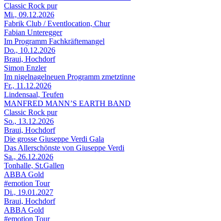
Classic Rock pur
Mi., 09.12.2026
Fabrik Club / Eventlocation, Chur
Fabian Unteregger
Im Programm Fachkräftemangel
Do., 10.12.2026
Braui, Hochdorf
Simon Enzler
Im nigelnagelneuen Programm zmetztinne
Fr., 11.12.2026
Lindensaal, Teufen
MANFRED MANN’S EARTH BAND
Classic Rock pur
So., 13.12.2026
Braui, Hochdorf
Die grosse Giuseppe Verdi Gala
Das Allerschönste von Giuseppe Verdi
Sa., 26.12.2026
Tonhalle, St.Gallen
ABBA Gold
#emotion Tour
Di., 19.01.2027
Braui, Hochdorf
ABBA Gold
#emotion Tour