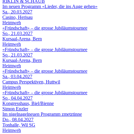
RIKLIN & SCHAUB
Im neuen Programm «Lieder, die ins Auge gehen»
Sa., 20.03.2027
Casino, Herisau
Heimweh
«Fründschaft» – die grosse Jubiläumstournee
So., 21.03.2027
Kursaal-Arena, Bern
Heimweh
«Fründschaft» – die grosse Jubiläumstournee
So., 21.03.2027
Kursaal-Arena, Bern
Heimweh
«Fründschaft» – die grosse Jubiläumstournee
Sa., 03.04.2027
Campus Perspektiven, Huttwil
Heimweh
«Fründschaft» – die grosse Jubiläumstournee
So., 04.04.2027
Kongresshaus, Biel/Bienne
Simon Enzler
Im nigelnagelneuen Programm zmetztinne
Do., 08.04.2027
Tonhalle, Wil SG
Heimweh