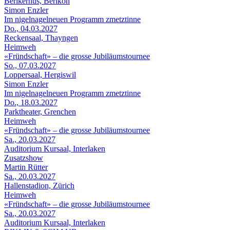
Berikerhus, Berikon
Simon Enzler
Im nigelnagelneuen Programm zmetztinne
Do., 04.03.2027
Reckensaal, Thayngen
Heimweh
«Fründschaft» – die grosse Jubiläumstournee
So., 07.03.2027
Loppersaal, Hergiswil
Simon Enzler
Im nigelnagelneuen Programm zmetztinne
Do., 18.03.2027
Parktheater, Grenchen
Heimweh
«Fründschaft» – die grosse Jubiläumstournee
Sa., 20.03.2027
Auditorium Kursaal, Interlaken
Zusatzshow
Martin Rütter
Sa., 20.03.2027
Hallenstadion, Zürich
Heimweh
«Fründschaft» – die grosse Jubiläumstournee
Sa., 20.03.2027
Auditorium Kursaal, Interlaken