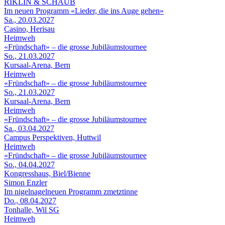
RIKLIN & SCHAUB
Im neuen Programm «Lieder, die ins Auge gehen»
Sa., 20.03.2027
Casino, Herisau
Heimweh
«Fründschaft» – die grosse Jubiläumstournee
So., 21.03.2027
Kursaal-Arena, Bern
Heimweh
«Fründschaft» – die grosse Jubiläumstournee
So., 21.03.2027
Kursaal-Arena, Bern
Heimweh
«Fründschaft» – die grosse Jubiläumstournee
Sa., 03.04.2027
Campus Perspektiven, Huttwil
Heimweh
«Fründschaft» – die grosse Jubiläumstournee
So., 04.04.2027
Kongresshaus, Biel/Bienne
Simon Enzler
Im nigelnagelneuen Programm zmetztinne
Do., 08.04.2027
Tonhalle, Wil SG
Heimweh