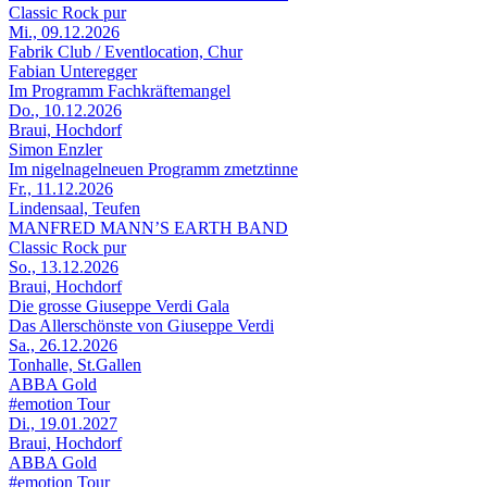
Classic Rock pur
Mi., 09.12.2026
Fabrik Club / Eventlocation, Chur
Fabian Unteregger
Im Programm Fachkräftemangel
Do., 10.12.2026
Braui, Hochdorf
Simon Enzler
Im nigelnagelneuen Programm zmetztinne
Fr., 11.12.2026
Lindensaal, Teufen
MANFRED MANN’S EARTH BAND
Classic Rock pur
So., 13.12.2026
Braui, Hochdorf
Die grosse Giuseppe Verdi Gala
Das Allerschönste von Giuseppe Verdi
Sa., 26.12.2026
Tonhalle, St.Gallen
ABBA Gold
#emotion Tour
Di., 19.01.2027
Braui, Hochdorf
ABBA Gold
#emotion Tour