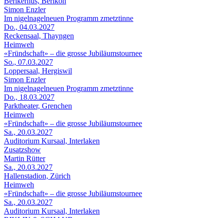
Berikerhus, Berikon
Simon Enzler
Im nigelnagelneuen Programm zmetztinne
Do., 04.03.2027
Reckensaal, Thayngen
Heimweh
«Fründschaft» – die grosse Jubiläumstournee
So., 07.03.2027
Loppersaal, Hergiswil
Simon Enzler
Im nigelnagelneuen Programm zmetztinne
Do., 18.03.2027
Parktheater, Grenchen
Heimweh
«Fründschaft» – die grosse Jubiläumstournee
Sa., 20.03.2027
Auditorium Kursaal, Interlaken
Zusatzshow
Martin Rütter
Sa., 20.03.2027
Hallenstadion, Zürich
Heimweh
«Fründschaft» – die grosse Jubiläumstournee
Sa., 20.03.2027
Auditorium Kursaal, Interlaken