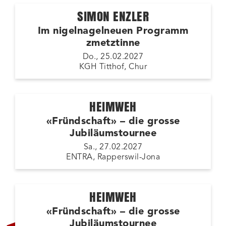
SIMON ENZLER
Im nigelnagelneuen Programm
zmetztinne
Do., 25.02.2027
KGH Titthof, Chur
HEIMWEH
«Fründschaft» – die grosse
Jubiläumstournee
Sa., 27.02.2027
ENTRA, Rapperswil-Jona
HEIMWEH
«Fründschaft» – die grosse
ZUSATZSHOW
Jubiläumstournee