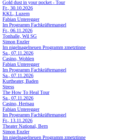
Gold dust in your pocket - Tour
Fr., 30.10.2026
KKL, Luzern
Fabian Unteregger
Im Programm Fachkräftemangel
Fr., 06.11.2026
Tonhalle, Wil SG
Simon Enzler
Im nigelnagelneuen Programm zmetztinne
Sa., 07.11.2026
Casino, Wohlen
Fabian Unteregger
Im Programm Fachkräftemangel
Sa., 07.11.2026
Kurtheater, Baden
Stress
The How To Heal Tour
Sa., 07.11.2026
Casino, Herisau
Fabian Unteregger
Im Programm Fachkräftemangel
Fr., 13.11.2026
Theater National, Bern
Simon Enzler
Im nigelnagelneuen Programm zmetztinne