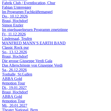
Fabrik Club / Eventlocation, Chur
Fabian Unteregger
Im Programm Fachkräftemangel
Do., 10.12.2026
Braui, Hochdorf
Simon Enzler
Im nigelnagelneuen Programm zmetztinne
Fr., 11.12.2026
Lindensaal, Teufen
MANFRED MANN’S EARTH BAND
Classic Rock pur
So., 13.12.2026
Braui, Hochdorf
Die grosse Giuseppe Verdi Gala
Das Allerschönste von Giuseppe Verdi
Sa., 26.12.2026
Tonhalle, St.Gallen
ABBA Gold
#emotion Tour
Di., 19.01.2027
Braui, Hochdorf
ABBA Gold
#emotion Tour
Mi., 20.01.2027
Theater National, Bern