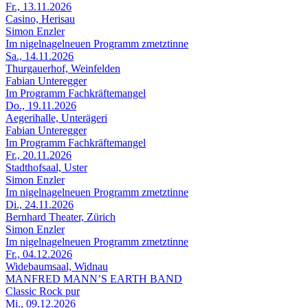
Fr., 13.11.2026
Casino, Herisau
Simon Enzler
Im nigelnagelneuen Programm zmetztinne
Sa., 14.11.2026
Thurgauerhof, Weinfelden
Fabian Unteregger
Im Programm Fachkräftemangel
Do., 19.11.2026
Aegerihalle, Unterägeri
Fabian Unteregger
Im Programm Fachkräftemangel
Fr., 20.11.2026
Stadthofsaal, Uster
Simon Enzler
Im nigelnagelneuen Programm zmetztinne
Di., 24.11.2026
Bernhard Theater, Zürich
Simon Enzler
Im nigelnagelneuen Programm zmetztinne
Fr., 04.12.2026
Widebaumsaal, Widnau
MANFRED MANN’S EARTH BAND
Classic Rock pur
Mi., 09.12.2026