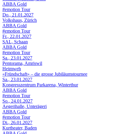
ABBA Gold
#emotion Tour
Do., 21.01.2027
Volkshaus, Zürich
ABBA Gold
#emotion Tour
Fr., 22.01.2027
SAL, Schaan
ABBA Gold
#emotion Tour
Sa., 23.01.2027
Pentorama, Amriswil
Heimweh
«Fründschaft» – die grosse Jubiläumstournee
Sa., 23.01.2027
Kongresszentrum Parkarena, Winterthur
ABBA Gold
#emotion Tour
So., 24.01.2027
Aegerihalle, Unterägeri
ABBA Gold
#emotion Tour
Di., 26.01.2027
Kurtheater, Baden
ABBA Gold