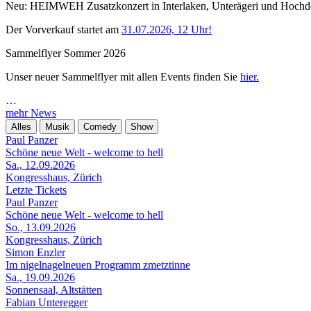
Neu: HEIMWEH Zusatzkonzert in Interlaken, Unterägeri und Hochd
Der Vorverkauf startet am
31.07.2026, 12 Uhr!
Sammelflyer Sommer 2026
Unser neuer Sammelflyer mit allen Events finden Sie
hier.
…
mehr News
Alles
Musik
Comedy
Show
Paul Panzer
Schöne neue Welt - welcome to hell
Sa., 12.09.2026
Kongresshaus, Zürich
Letzte Tickets
Paul Panzer
Schöne neue Welt - welcome to hell
So., 13.09.2026
Kongresshaus, Zürich
Simon Enzler
Im nigelnagelneuen Programm zmetztinne
Sa., 19.09.2026
Sonnensaal, Altstätten
Fabian Unteregger