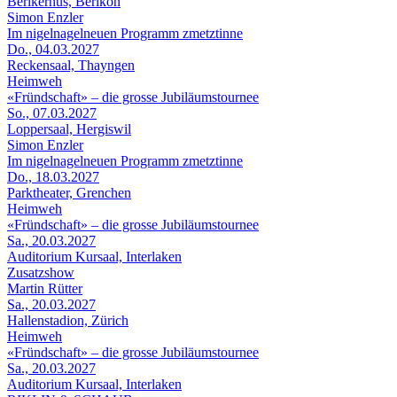
Berikerhus, Berikon
Simon Enzler
Im nigelnagelneuen Programm zmetztinne
Do., 04.03.2027
Reckensaal, Thayngen
Heimweh
«Fründschaft» – die grosse Jubiläumstournee
So., 07.03.2027
Loppersaal, Hergiswil
Simon Enzler
Im nigelnagelneuen Programm zmetztinne
Do., 18.03.2027
Parktheater, Grenchen
Heimweh
«Fründschaft» – die grosse Jubiläumstournee
Sa., 20.03.2027
Auditorium Kursaal, Interlaken
Zusatzshow
Martin Rütter
Sa., 20.03.2027
Hallenstadion, Zürich
Heimweh
«Fründschaft» – die grosse Jubiläumstournee
Sa., 20.03.2027
Auditorium Kursaal, Interlaken