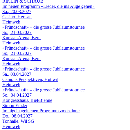
RIKLIN & SCHAUB
Im neuen Programm «Lieder, die ins Auge gehen»
Sa., 20.03.2027
Casino, Herisau
Heimweh
«Fründschaft» – die grosse Jubiläumstournee
So., 21.03.2027
Kursaal-Arena, Bern
Heimweh
«Fründschaft» – die grosse Jubiläumstournee
So., 21.03.2027
Kursaal-Arena, Bern
Heimweh
«Fründschaft» – die grosse Jubiläumstournee
Sa., 03.04.2027
Campus Perspektiven, Huttwil
Heimweh
«Fründschaft» – die grosse Jubiläumstournee
So., 04.04.2027
Kongresshaus, Biel/Bienne
Simon Enzler
Im nigelnagelneuen Programm zmetztinne
Do., 08.04.2027
Tonhalle, Wil SG
Heimweh