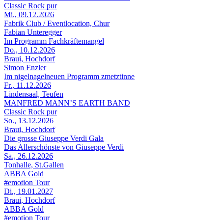
Classic Rock pur
Mi., 09.12.2026
Fabrik Club / Eventlocation, Chur
Fabian Unteregger
Im Programm Fachkräftemangel
Do., 10.12.2026
Braui, Hochdorf
Simon Enzler
Im nigelnagelneuen Programm zmetztinne
Fr., 11.12.2026
Lindensaal, Teufen
MANFRED MANN’S EARTH BAND
Classic Rock pur
So., 13.12.2026
Braui, Hochdorf
Die grosse Giuseppe Verdi Gala
Das Allerschönste von Giuseppe Verdi
Sa., 26.12.2026
Tonhalle, St.Gallen
ABBA Gold
#emotion Tour
Di., 19.01.2027
Braui, Hochdorf
ABBA Gold
#emotion Tour