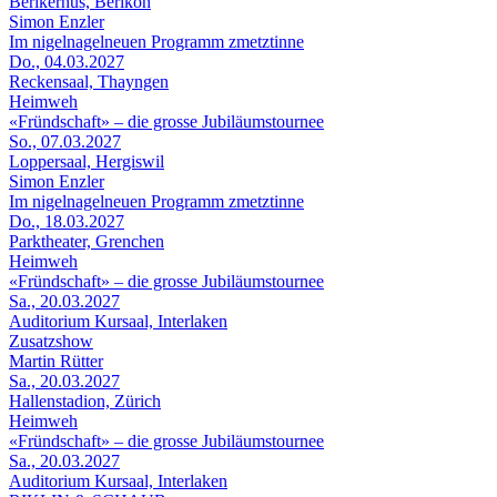
Berikerhus, Berikon
Simon Enzler
Im nigelnagelneuen Programm zmetztinne
Do., 04.03.2027
Reckensaal, Thayngen
Heimweh
«Fründschaft» – die grosse Jubiläumstournee
So., 07.03.2027
Loppersaal, Hergiswil
Simon Enzler
Im nigelnagelneuen Programm zmetztinne
Do., 18.03.2027
Parktheater, Grenchen
Heimweh
«Fründschaft» – die grosse Jubiläumstournee
Sa., 20.03.2027
Auditorium Kursaal, Interlaken
Zusatzshow
Martin Rütter
Sa., 20.03.2027
Hallenstadion, Zürich
Heimweh
«Fründschaft» – die grosse Jubiläumstournee
Sa., 20.03.2027
Auditorium Kursaal, Interlaken