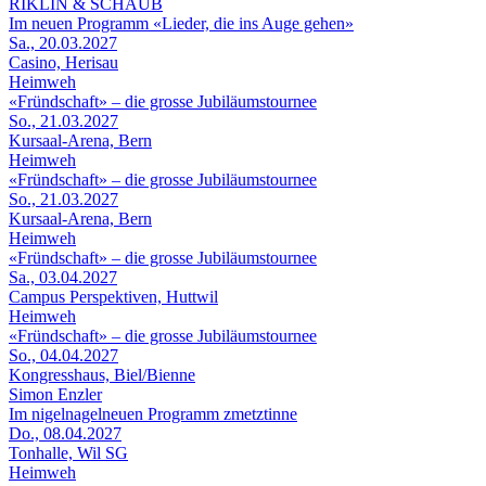
RIKLIN & SCHAUB
Im neuen Programm «Lieder, die ins Auge gehen»
Sa., 20.03.2027
Casino, Herisau
Heimweh
«Fründschaft» – die grosse Jubiläumstournee
So., 21.03.2027
Kursaal-Arena, Bern
Heimweh
«Fründschaft» – die grosse Jubiläumstournee
So., 21.03.2027
Kursaal-Arena, Bern
Heimweh
«Fründschaft» – die grosse Jubiläumstournee
Sa., 03.04.2027
Campus Perspektiven, Huttwil
Heimweh
«Fründschaft» – die grosse Jubiläumstournee
So., 04.04.2027
Kongresshaus, Biel/Bienne
Simon Enzler
Im nigelnagelneuen Programm zmetztinne
Do., 08.04.2027
Tonhalle, Wil SG
Heimweh