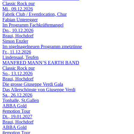
Classic Rock pur
Mi., 09.12.2026
Fabrik Club / Eventlocation, Chur
Fabian Unteregger
Im Programm Fachkräftemangel
Do., 10.12.2026
Braui, Hochdorf
Simon Enzler
Im nigelnagelneuen Programm zmetztinne
Fr., 11.12.2026
Lindensaal, Teufen
MANFRED MANN’S EARTH BAND
Classic Rock pur
So., 13.12.2026
Braui, Hochdorf
Die grosse Giuseppe Verdi Gala
Das Allerschönste von Giuseppe Verdi
Sa., 26.12.2026
Tonhalle, St.Gallen
ABBA Gold
#emotion Tour
Di., 19.01.2027
Braui, Hochdorf
ABBA Gold
#emotion Tour