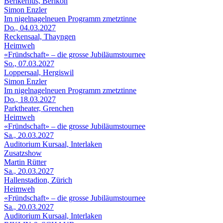
Berikerhus, Berikon
Simon Enzler
Im nigelnagelneuen Programm zmetztinne
Do., 04.03.2027
Reckensaal, Thayngen
Heimweh
«Fründschaft» – die grosse Jubiläumstournee
So., 07.03.2027
Loppersaal, Hergiswil
Simon Enzler
Im nigelnagelneuen Programm zmetztinne
Do., 18.03.2027
Parktheater, Grenchen
Heimweh
«Fründschaft» – die grosse Jubiläumstournee
Sa., 20.03.2027
Auditorium Kursaal, Interlaken
Zusatzshow
Martin Rütter
Sa., 20.03.2027
Hallenstadion, Zürich
Heimweh
«Fründschaft» – die grosse Jubiläumstournee
Sa., 20.03.2027
Auditorium Kursaal, Interlaken