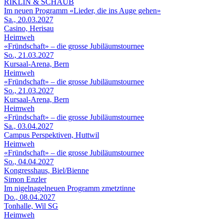
RIKLIN & SCHAUB
Im neuen Programm «Lieder, die ins Auge gehen»
Sa., 20.03.2027
Casino, Herisau
Heimweh
«Fründschaft» – die grosse Jubiläumstournee
So., 21.03.2027
Kursaal-Arena, Bern
Heimweh
«Fründschaft» – die grosse Jubiläumstournee
So., 21.03.2027
Kursaal-Arena, Bern
Heimweh
«Fründschaft» – die grosse Jubiläumstournee
Sa., 03.04.2027
Campus Perspektiven, Huttwil
Heimweh
«Fründschaft» – die grosse Jubiläumstournee
So., 04.04.2027
Kongresshaus, Biel/Bienne
Simon Enzler
Im nigelnagelneuen Programm zmetztinne
Do., 08.04.2027
Tonhalle, Wil SG
Heimweh