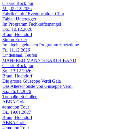
Classic Rock pur
Mi., 09.12.2026
Fabrik Club / Eventlocation, Chur
Fabian Unteregger
Im Programm Fachkräftemangel
Do., 10.12.2026
Braui, Hochdorf
Simon Enzler
Im nigelnagelneuen Programm zmetztinne
Fr., 11.12.2026
Lindensaal, Teufen
MANFRED MANN’S EARTH BAND
Classic Rock pur
So., 13.12.2026
Braui, Hochdorf
Die grosse Giuseppe Verdi Gala
Das Allerschönste von Giuseppe Verdi
Sa., 26.12.2026
Tonhalle, St.Gallen
ABBA Gold
#emotion Tour
Di., 19.01.2027
Braui, Hochdorf
ABBA Gold
#emotion Tour