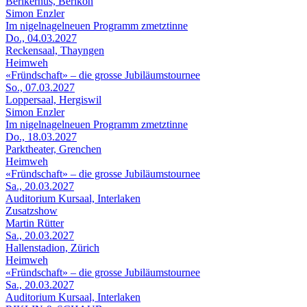
Berikerhus, Berikon
Simon Enzler
Im nigelnagelneuen Programm zmetztinne
Do., 04.03.2027
Reckensaal, Thayngen
Heimweh
«Fründschaft» – die grosse Jubiläumstournee
So., 07.03.2027
Loppersaal, Hergiswil
Simon Enzler
Im nigelnagelneuen Programm zmetztinne
Do., 18.03.2027
Parktheater, Grenchen
Heimweh
«Fründschaft» – die grosse Jubiläumstournee
Sa., 20.03.2027
Auditorium Kursaal, Interlaken
Zusatzshow
Martin Rütter
Sa., 20.03.2027
Hallenstadion, Zürich
Heimweh
«Fründschaft» – die grosse Jubiläumstournee
Sa., 20.03.2027
Auditorium Kursaal, Interlaken