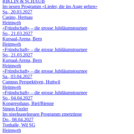
RIKLIN & SCHAUB
Im neuen Programm «Lieder, die ins Auge gehen»
Sa., 20.03.2027
Casino, Herisau
Heimweh
«Fründschaft» – die grosse Jubiläumstournee
So., 21.03.2027
Kursaal-Arena, Bern
Heimweh
«Fründschaft» – die grosse Jubiläumstournee
So., 21.03.2027
Kursaal-Arena, Bern
Heimweh
«Fründschaft» – die grosse Jubiläumstournee
Sa., 03.04.2027
Campus Perspektiven, Huttwil
Heimweh
«Fründschaft» – die grosse Jubiläumstournee
So., 04.04.2027
Kongresshaus, Biel/Bienne
Simon Enzler
Im nigelnagelneuen Programm zmetztinne
Do., 08.04.2027
Tonhalle, Wil SG
Heimweh