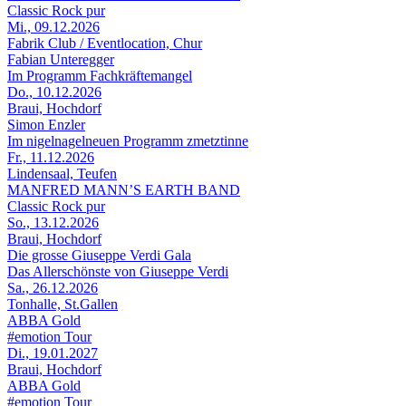
Classic Rock pur
Mi., 09.12.2026
Fabrik Club / Eventlocation, Chur
Fabian Unteregger
Im Programm Fachkräftemangel
Do., 10.12.2026
Braui, Hochdorf
Simon Enzler
Im nigelnagelneuen Programm zmetztinne
Fr., 11.12.2026
Lindensaal, Teufen
MANFRED MANN’S EARTH BAND
Classic Rock pur
So., 13.12.2026
Braui, Hochdorf
Die grosse Giuseppe Verdi Gala
Das Allerschönste von Giuseppe Verdi
Sa., 26.12.2026
Tonhalle, St.Gallen
ABBA Gold
#emotion Tour
Di., 19.01.2027
Braui, Hochdorf
ABBA Gold
#emotion Tour